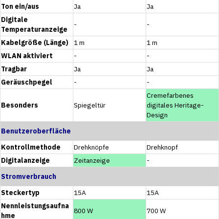
Ton ein/aus
Ja
Ja
Digitale
-
-
Temperaturanzeige
Kabelgröße (Länge)
1 m
1 m
WLAN aktiviert
-
-
Tragbar
Ja
Ja
Geräuschpegel
-
-
Cremefarbenes
Besonders
Spiegeltür
digitales Heritage-
Design
Benutzeroberfläche
Kontrollmethode
Drehknöpfe
Drehknopf
Digitalanzeige
Zeitanzeige
-
Stromverbrauch
Steckertyp
15A
15A
Nennleistungsaufna
800 W
700 W
hme