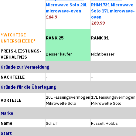
Microwave Solo 20L
RHM1731 Microwave
microwave-oven
Solo 17L microwave-
£64.9
oven
£69.99
*WICHTIGE
RANK 25
RANK 31
UNTERSCHIEDE*
PREIS-LEISTUNGS-
Besser kaufen
Nicht besser
VERHÄLTNIS
Gründe zur Vermeidung
NACHTEILE
-
-
Gründe für die Überlegung
20L Fassungsvermögen
17L Fassungsvermögen
VORTEILE
Mikrowelle Solo
Mikrowelle Solo
Marke
Name
Scharf
Russell Hobbs
Start