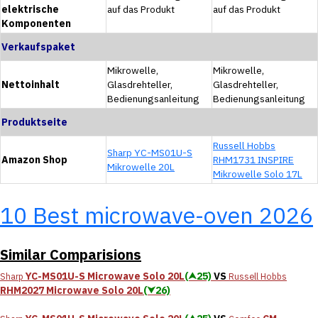
elektrische
auf das Produkt
auf das Produkt
Komponenten
Verkaufspaket
Mikrowelle,
Mikrowelle,
Nettoinhalt
Glasdrehteller,
Glasdrehteller,
Bedienungsanleitung
Bedienungsanleitung
Produktseite
Russell Hobbs
Sharp YC-MS01U-S
Amazon Shop
RHM1731 INSPIRE
Mikrowelle 20L
Mikrowelle Solo 17L
10 Best microwave-oven 2026
Similar Comparisions
YC-MS01U-S Microwave Solo 20L
(⮝25)
VS
Sharp
Russell Hobbs
RHM2027 Microwave Solo 20L
(⮟26)