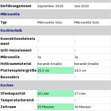
Einführungsmonat
September 2018
Juni 2020
Mikrowelle
Typ
Mikrowelle Solo
Mikrowelle Solo
Kochtechnik
Konvektionsheizele
-
-
ment
Grill-Heizelement
-
-
Mikrowelle
Ja
Ja
Hohlraummaterial
Keramik-Emaille
Keramik-Emaille
Plattenspielergröße
25,5 cm
24,5 cm
Besonders
-
-
Kochen
Ofenkapazität
20 Liter
17 Liter
Temperaturbereich
-
-
Zeitraum
35 Minuten
30 Minuten