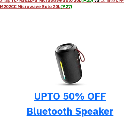
YC-MS01U-S Microwave Solo 20L
(⮝25)
VS
CM-
Sharp
Comfee
M202CC Microwave Solo 20L
(⮟27)
UPTO 50% OFF
Bluetooth Speaker