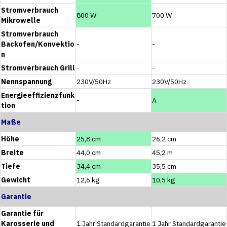
Stromverbrauch
800 W
700 W
Mikrowelle
Stromverbrauch
Backofen/Konvektio
-
-
n
Stromverbrauch Grill
-
-
Nennspannung
230V/50Hz
230V/50Hz
Energieeffizienzfunk
-
A
tion
Maße
Höhe
25,8 cm
26,2 cm
Breite
44,0 cm
45,2 m
Tiefe
34,4 cm
35,5 cm
Gewicht
12,6 kg
10,5 kg
Garantie
Garantie für
Karosserie und
1 Jahr Standardgarantie
1 Jahr Standardgarantie