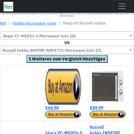
Comparison Full specification of Kitchen Appliance microwave-oven Sharp YC-MS01U-S Microwave Solo 20L VS Russell Hobbs INSPIRE RHM1731 Microwave Solo 17L to
find which is better.
Nxt
Finden microwave-oven
Sharp VS Russell Hobbs
Sharp YC-MS01U-S Microwave Solo 20L
VS
Russell Hobbs INSPIRE RHM1731 Microwave Solo 17L
1 Weiteres zum Vergleich hinzufügen
£64.90
£69.99
Russell
YC-MS01U-S
INSPIRE
Sharp
Hobbs