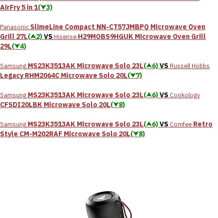
AirFry 5 in 1
(⮟3)
SlimeLine Compact NN-CT57JMBPQ Microwave Oven
Panasonic
Grill 27L
(⮝2)
VS
H29MOBS9HGUK Microwave Oven Grill
Hisense
29L
(⮟4)
MS23K3513AK Microwave Solo 23L
(⮝6)
VS
Samsung
Russell Hobbs
Legacy RHM2064C Microwave Solo 20L
(⮟7)
MS23K3513AK Microwave Solo 23L
(⮝6)
VS
Samsung
Cookology
CFSDI20LBK Microwave Solo 20L
(⮟8)
MS23K3513AK Microwave Solo 23L
(⮝6)
VS
Retro
Samsung
Comfee
Style CM-M202RAF Microwave Solo 20L
(⮟8)