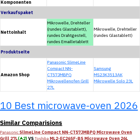
Komponenten
Verkaufspaket
Mikrowelle, Drehteller
(rundes Glastablett),
Mikrowelle, Drehteller
Nettoinhalt
rundes Drahtgestell,
(rundes Glastablett)
rundes Emailletablett
Produktseite
Panasonic SlimeLine
Compact NN-
Samsung
Amazon Shop
CT57JMBPQ
MS23K3513AK
Mikrowellenofen Grill
Mikrowelle Solo 23L
27L
10 Best microwave-oven 2026
Similar Comparisions
SlimeLine Compact NN-CT57JMBPQ Microwave Oven
Panasonic
Grill 27L
(⮝2)
VS
ML2-EC26SF-BS Microwave Oven 26L
Toshiba