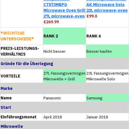
CT57JMBPQ
AK Microwave Solo
Microwave Oven Grill
23L microwave-oven
27L microwave-oven
£99.0
£269.99
*WICHTIGE
RANK 2
RANK 6
UNTERSCHIEDE*
PREIS-LEISTUNGS-
Nicht besser
Besser kaufen
VERHÄLTNIS
Gründe für die Überlegung
27L Fassungsvermögen
23L Fassungsvermögen
VORTEILE
Mikrowelle + Grill
Mikrowelle Solo
Marke
Name
Panasonic
Samsung
Start
Einführungsmonat
April 2018
Januar 2018
Mikrowelle