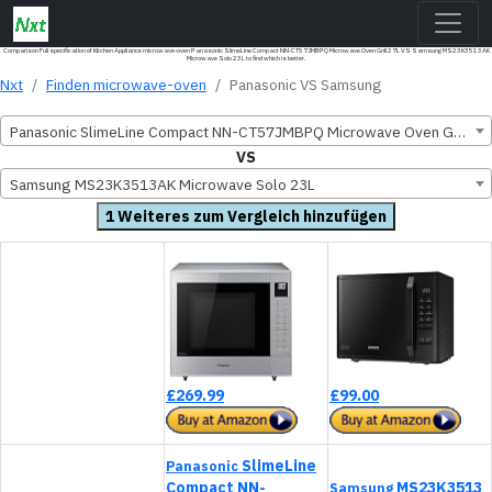
Comparison Full specification of Kitchen Appliance microwave-oven Panasonic SlimeLine Compact NN-CT57JMBPQ Microwave Oven Grill 27L VS Samsung MS23K3513AK
Microwave Solo 23L to find which is better.
Nxt
Finden microwave-oven
Panasonic VS Samsung
Panasonic SlimeLine Compact NN-CT57JMBPQ Microwave Oven Grill 27L
VS
Samsung MS23K3513AK Microwave Solo 23L
1 Weiteres zum Vergleich hinzufügen
£269.99
£99.00
SlimeLine
Panasonic
Compact NN-
MS23K3513
Samsung