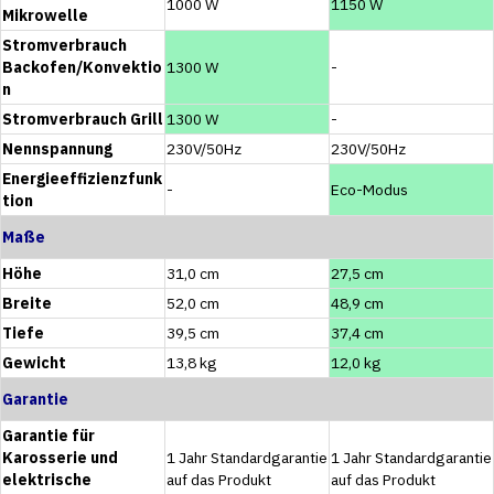
1000 W
1150 W
Mikrowelle
Stromverbrauch
Backofen/Konvektio
1300 W
-
n
Stromverbrauch Grill
1300 W
-
Nennspannung
230V/50Hz
230V/50Hz
Energieeffizienzfunk
-
Eco-Modus
tion
Maße
Höhe
31,0 cm
27,5 cm
Breite
52,0 cm
48,9 cm
Tiefe
39,5 cm
37,4 cm
Gewicht
13,8 kg
12,0 kg
Garantie
Garantie für
Karosserie und
1 Jahr Standardgarantie
1 Jahr Standardgarantie
elektrische
auf das Produkt
auf das Produkt