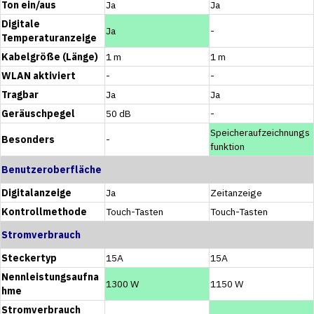
Ton ein/aus
Ja
Ja
Digitale
Ja
-
Temperaturanzeige
Kabelgröße (Länge)
1 m
1 m
WLAN aktiviert
-
-
Tragbar
Ja
Ja
Geräuschpegel
50 dB
-
Speicheraufzeichnungs
Besonders
-
funktion
Benutzeroberfläche
Digitalanzeige
Ja
Zeitanzeige
Kontrollmethode
Touch-Tasten
Touch-Tasten
Stromverbrauch
Steckertyp
15A
15A
Nennleistungsaufna
1300 W
1150 W
hme
Stromverbrauch