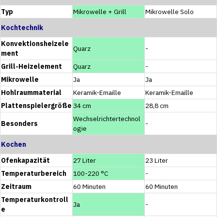
Typ
Mikrowelle + Grill
Mikrowelle Solo
Kochtechnik
Konvektionsheizele
Quarz
-
ment
Grill-Heizelement
Quarz
-
Mikrowelle
Ja
Ja
Hohlraummaterial
Keramik-Emaille
Keramik-Emaille
Plattenspielergröße
34 cm
28,8 cm
Wechselrichtertechnol
Besonders
-
ogie
Kochen
Ofenkapazität
27 Liter
23 Liter
Temperaturbereich
100-220 °C
-
Zeitraum
60 Minuten
60 Minuten
Temperaturkontroll
Ja
-
e