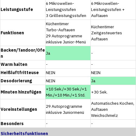
6 Mikrowellen-
6 Mikrowellen-
Leistungsstufe
Leistungsstufen
Leistungsstufen +
3 Grillleistungsstufen
Auftauen
Küchentimer
Küchentimer
Turbo-Auftauen
Funktionen
Zeitgesteuertes
29 Autoprogramme
Auftauen
inklusive Junior-Menü
Backen/Tandoor/Ofe
Ja
-
n
Warm halten
-
-
Heißluftfritteuse
NEIN
NEIN
Desodorierung
NEIN
Ja
+10 Sek./+30 Sek./+1
Minuten hinzufügen
+30 Sek.
Min./+10 Min./+1 Std.
Automatisches Kochen,
29 Autoprogramme
Voreinstellungen
Auftauen
inklusive Juniormenü
Weichschmelz
Besonders
-
-
Sicherheitsfunktionen