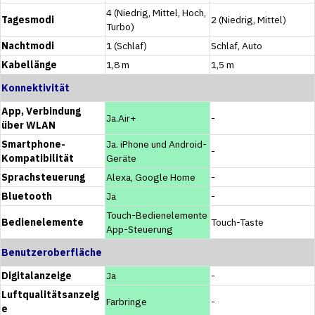
4 (Niedrig, Mittel, Hoch,
Tagesmodi
2 (Niedrig, Mittel)
Turbo)
Nachtmodi
1 (Schlaf)
Schlaf, Auto
Kabellänge
1,8 m
1,5 m
Konnektivität
App, Verbindung
Ja.Air+
-
über WLAN
Smartphone-
Ja. iPhone und Android-
-
Kompatibilität
Geräte
Sprachsteuerung
Alexa, Google Home
-
Bluetooth
Ja
-
Touch-Bedienelemente
Bedienelemente
Touch-Taste
App-Steuerung
Benutzeroberfläche
Digitalanzeige
Ja
-
Luftqualitätsanzeig
Farbringe
-
e