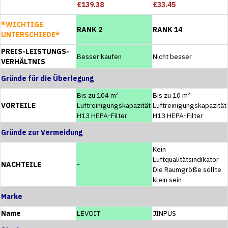
£139.38
£33.45
*WICHTIGE
RANK 2
RANK 14
UNTERSCHIEDE*
PREIS-LEISTUNGS-
Besser kaufen
Nicht besser
VERHÄLTNIS
Gründe für die Überlegung
Bis zu 104 m²
Bis zu 10 m²
VORTEILE
Luftreinigungskapazität
Luftreinigungskapazität
H13 HEPA-Filter
H13 HEPA-Filter
Gründe zur Vermeidung
Kein
Luftqualitätsindikator
NACHTEILE
-
Die Raumgröße sollte
klein sein
Marke
Name
LEVOIT
JINPUS