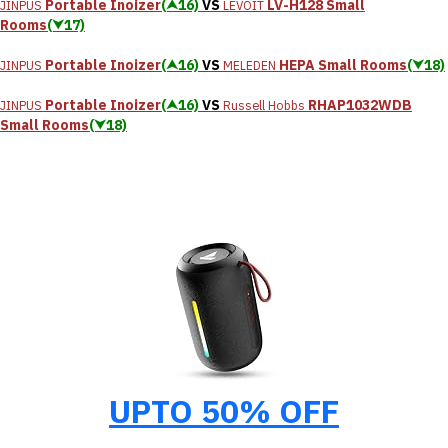
Portable Inoizer
(⮝16)
VS
LV-H128 Small
JINPUS
LEVOIT
Rooms
(⮟17)
Portable Inoizer
(⮝16)
VS
HEPA Small Rooms
(⮟18)
JINPUS
MELEDEN
Portable Inoizer
(⮝16)
VS
RHAP1032WDB
JINPUS
Russell Hobbs
Small Rooms
(⮟18)
UPTO 50% OFF