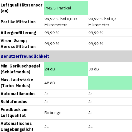
Luftqualitätssensor
PM2,5-Partikel
-
(en)
99,97 % bei 0,003
99,97 % bei 0,3
Partikelfiltration
Mikrometern
Mikrometer
Allergenfilterung
99,99 %
99,99 %
Viren- &amp;
99,99 %
99,99 %
Aerosolfiltration
Benutzerfreundlichkeit
Min. Geräuschpegel
24 dB
30 dB
(Schlafmodus)
Max. Lautstärke
48 dB
-
(Turbo-Modus)
Automatikmodus
Ja
Ja
Schlafmodus
Ja
Ja
Feedback zur
Farbringe
Ja
Luftqualität
Automatisches
Ja
Ja
Umgebungslicht