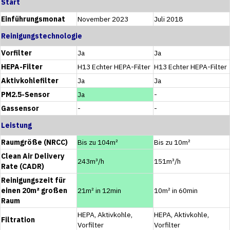
Start
Einführungsmonat
November 2023
Juli 2018
Reinigungstechnologie
Vorfilter
Ja
Ja
HEPA-Filter
H13 Echter HEPA-Filter
H13 Echter HEPA-Filter
Aktivkohlefilter
Ja
Ja
PM2.5-Sensor
Ja
-
Gassensor
-
-
Leistung
Raumgröße (NRCC)
Bis zu 104m²
Bis zu 10m²
Clean Air Delivery
243m³/h
151m³/h
Rate (CADR)
Reinigungszeit für
einen 20m² großen
21m² in 12min
10m² in 60min
Raum
HEPA, Aktivkohle,
HEPA, Aktivkohle,
Filtration
Vorfilter
Vorfilter