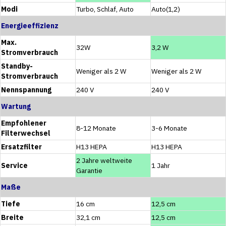
Modi
Turbo, Schlaf, Auto
Auto(1,2)
Energieeffizienz
Max.
32W
3,2 W
Stromverbrauch
Standby-
Weniger als 2 W
Weniger als 2 W
Stromverbrauch
Nennspannung
240 V
240 V
Wartung
Empfohlener
8-12 Monate
3-6 Monate
Filterwechsel
Ersatzfilter
H13 HEPA
H13 HEPA
2 Jahre weltweite
Service
1 Jahr
Garantie
Maße
Tiefe
16 cm
12,5 cm
Breite
32,1 cm
12,5 cm