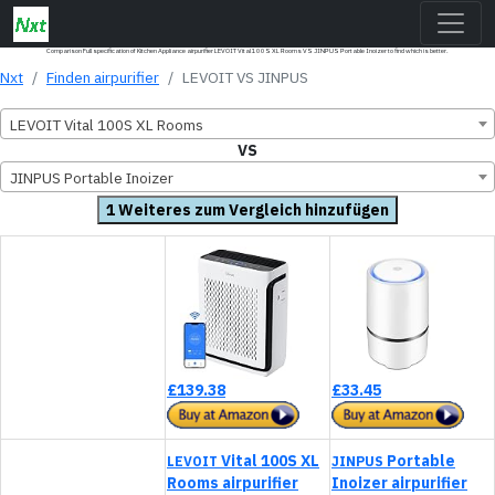
Comparison Full specification of Kitchen Appliance airpurifier LEVOIT Vital 100S XL Rooms VS JINPUS Portable Inoizer to find which is better.
Nxt
Finden airpurifier
LEVOIT VS JINPUS
LEVOIT Vital 100S XL Rooms
VS
JINPUS Portable Inoizer
1 Weiteres zum Vergleich hinzufügen
£139.38
£33.45
Vital 100S XL
Portable
LEVOIT
JINPUS
Rooms airpurifier
Inoizer airpurifier